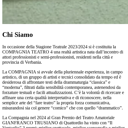
Chi Siamo
In occasione della Stagione Teatrale 2023/2024 si è costituita la
COMPAGNIA TEATRO 4 una realtà artistica nata dall’incontro di
attori professionisti e semi-professionisti, residenti nella città e
provincia di Verbania.
La COMPAGNIA si avvale della pluriennale esperienza, in campo
artistico, di un gruppo di artisti e tecnici consolidato da tempo ed è
desiderosa di affrontare testi della drammaturgia “classica” e
“moderna”, filtrati dalla sensibilità contemporanea, astenendosi da
forzature testuali e facili attualizzazioni. C’è la volontà di ricercare e
affinare una certa qualità interpretativa e di riconoscere, nella
semplice arte del “fare teatro” la propria forza comunicativa,
misurandosi sia col genere “comico” che con quello “drammatico”.
La Compagnia nel 2024 al Gran Premio del Teatro Amatoriale
GIANFRANCO TRUSIANO di Quattordio ha vinto con “Il
Ventaglio” 3 premi: miglior spettacolo, miglior scenografia e miglior